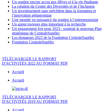
Un soutien encore accru aux élèves et à la vie étudiante
La création du Centre des Diversités et de l’Inclusion
Un investissement sans précédent dans la formation et
l’innovation pédagogique
Une montée en puissance du soutien à l’entrepreneuriat
Un appui toujours plus important à la recherche
Un engagement fort pour 2023 : soutenir le nouveau Plan
stratégique de CentraleSupélec
Les donateurs 2022 de la Fondation CentraleSupélec
Fondation CentraleSupélec
TÉLÉCHARGER LE RAPPORT
D'ACTIVITÉS 2022 AU FORMAT PDF
Accueil
Accueil
TÉLÉCHARGER LE RAPPORT
D'ACTIVITÉS 2019 AU FORMAT PDF
Accueil