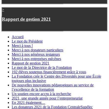
>
Rapport de gestion 2021
Accueil
Le mot du Président
Merci à tous !
Merci à nos donateurs particuliers
Merci à nos généreux testateurs
Merci à nos entreprises mécènes
Rapport de gestion 2021
Le mot de la Directrice de la Fondation
192 élèves soutenus financièrement grâce à vous
La Fondation crée le Centre des Diversités pour une École
toujours plus inclusive
De nouvelles innovations pédagogiques au service de
l’excellence de la formation
Un soutien encore accru à la recherche
2021, une grande année pour l’entrepreneuriat
En 2021 également…
Les donateurs 2021 de la Fondation CentraleSupélec