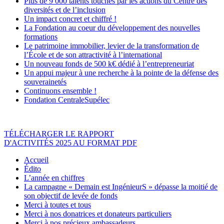
Plus de 9 000 talents touchés par les actions du Centre des
diversités et de l’inclusion
Un impact concret et chiffré !
La Fondation au coeur du développement des nouvelles
formations
Le patrimoine immobilier, levier de la transformation de
l’École et de son attractivité à l’international
Un nouveau fonds de 500 k€ dédié à l’entrepreneuriat
Un appui majeur à une recherche à la pointe de la défense des
souverainetés
Continuons ensemble !
Fondation CentraleSupélec
TÉLÉCHARGER LE RAPPORT
D'ACTIVITÉS 2025 AU FORMAT PDF
Accueil
Édito
L’année en chiffres
La campagne « Demain est IngénieurS » dépasse la moitié de
son objectif de levée de fonds
Merci à toutes et tous
Merci à nos donatrices et donateurs particuliers
Merci à nos précieux ambassadeurs