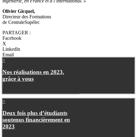
ingénierie, en France et à l’international. »
Olivier Gicquel,
Directeur des Formations
de CentraleSupélec
PARTAGER :
Facebook
X
LinkedIn
Email
<
Nos réalisations en 2023,
grâce à vous
>
Deux fois plus d’étudiants
soutenus financièrement en
2023